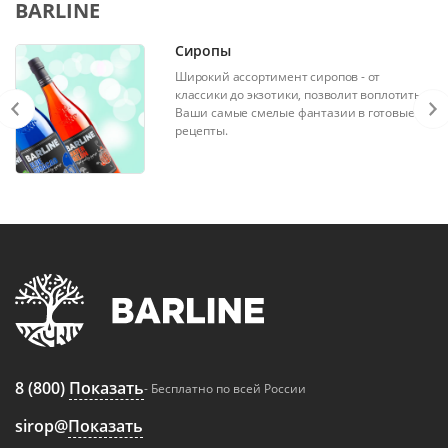
BARLINE
Сиропы
Широкий ассортимент сиропов - от
классики до экзотики, позволит воплотить
Ваши самые смелые фантазии в готовые
рецепты.
8 (800)
Показать
- Бесплатно по всей России
sirop@
Показать