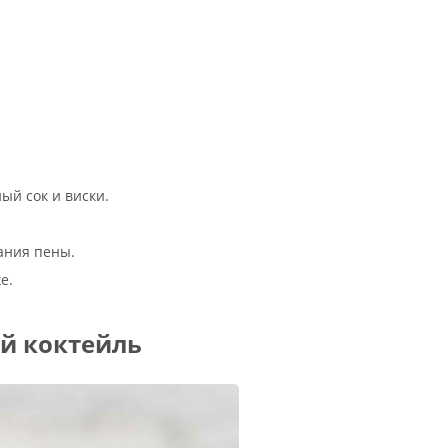
ый сок и виски.
ания пены.
е.
й коктейль