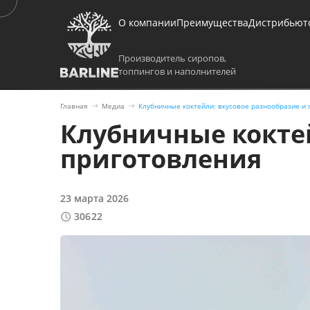
О компании
Преимущества
Дистрибьют
Производитель сиропов,
топпингов и наполнителей
Главная
Медиа
Клубничные коктейли: вкусовое разнообразие и 
Клубничные коктей
приготовления
23 марта 2026
30622