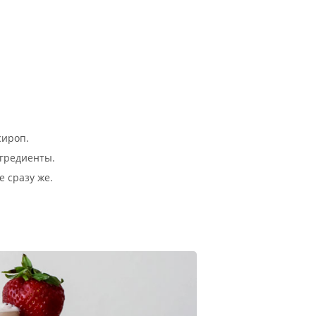
сироп.
гредиенты.
е сразу же.