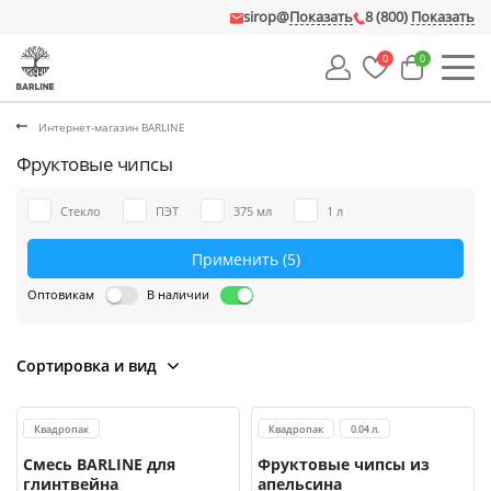
sirop@
Показать
8 (800)
Показать
0
0
Интернет-магазин BARLINE
Фруктовые чипсы
Стекло
ПЭТ
375 мл
1 л
Применить
(5)
Оптовикам
В наличии
Сортировка и вид
Квадропак
Квадропак
0.04 л.
Смесь BARLINE для
Фруктовые чипсы из
глинтвейна
апельсина