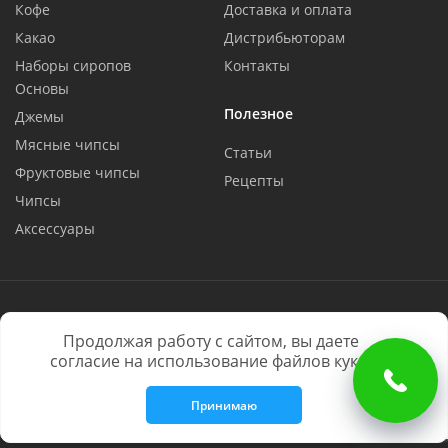
Кофе
Доставка и оплата
Какао
Дистрибьюторам
Наборы сиропов
Контакты
Основы
Полезное
Джемы
Мясные чипсы
Статьи
Фруктовые чипсы
Рецепты
Чипсы
Аксессуары
Мы в социальных сетях:
Продолжая работу с сайтом, вы даете
согласие на использование файлов куки.
BARLINE © 2016 - 2026. Все права защищены
® 855615, ® 1169696, ® 666964
Юридическая информация
Принимаю
Политика конфиденциальности
Согласие на обработку данных