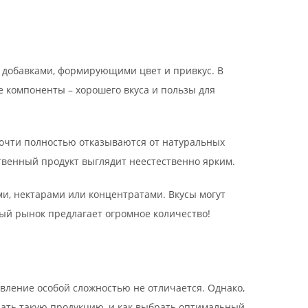
и добавками, формирующими цвет и привкус. В
е компоненты – хорошего вкуса и пользы для
почти полностью отказываются от натуральных
ственный продукт выглядит неестественно ярким.
ми, нектарами или концентратами. Вкусы могут
ный рынок предлагает огромное количество!
овление особой сложностью не отличается. Однако,
азать такую продукцию, и как выбрать оптимальный