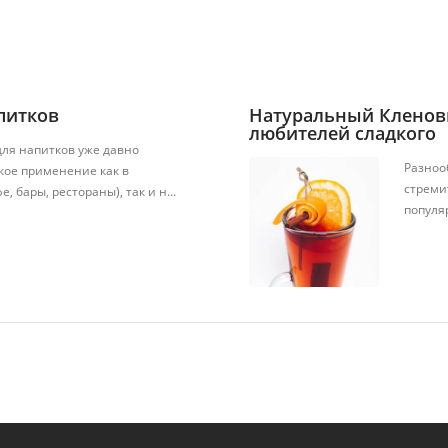
питков
Натуральный Кленовы
любителей сладкого
ля напитков уже давно
Разноо
кое применение как в
стреми
 бары, рестораны), так и н...
популя