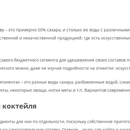
ву – это примерно 50% сахара, и столько же воды с различным
ственной и некачественной продукцией: где есть искусственны
самого бюджетного сегмента для удешевления своих составов 
еского можно, даже не изучая подробности на этикетке: искус
понентах – это разные виды сахара, разбавленные водой, сока
кты, некоторые овощи, нотки мяты и т.п. Вариантов современ
я коктейля
диенты для них по отдельности, поскольку собственное пригот
я на самостоятельную готовку. Главное – знать где найти и зак