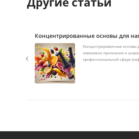
Другие статьи
Концентрированные основы для на
Концентрированные основы д
тов,
завоевали признание и широ
левкусием
профессиональной сфере (кафе,