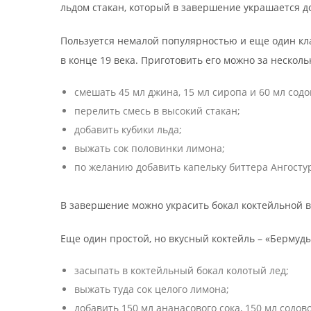
льдом стакан, который в завершение украшается до
Пользуется немалой популярностью и еще один кл
в конце 19 века. Приготовить его можно за несколь
смешать 45 мл джина, 15 мл сиропа и 60 мл содо
перелить смесь в высокий стакан;
добавить кубики льда;
выжать сок половинки лимона;
по желанию добавить капельку биттера Ангосту
В завершение можно украсить бокал коктейльной 
Еще один простой, но вкусный коктейль – «Бермуд
засыпать в коктейльный бокал колотый лед;
выжать туда сок целого лимона;
добавить 150 мл ананасового сока, 150 мл содов