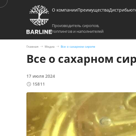
О компании
Преимущества
Дистрибьют
Производитель сиропов,
топпингов и наполнителей
Главная
Медиа
Все о сахарном сиропе
Все о сахарном си
17 июля 2024
15811