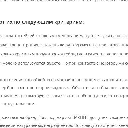
т их по следующим критериям:
вления коктейлей с полным смешиванием, густые – для слоисты
овая концентрация, тем меньше расход смеси на приготовления
сколько красивым получится коктейль, где в качестве дополнен
и молоко используются вместе. Но при контакте с некоторыми 
иготовления коктейлей, вы в магазине не сможете выполнить 
на добросовестность производителя. Обязательно обратите вн
ными. Не рекомендуется заказывать, особенно делая это впер
е представление.
оваться на бренд. Так, под маркой BARLINE доступны сахарны
нении натуральных ингредиентов. Поскольку это отечественны