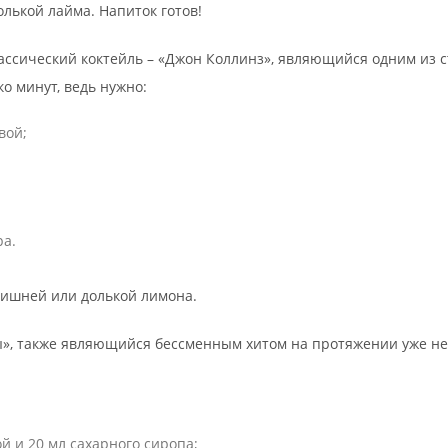
лькой лайма. Напиток готов!
ассический коктейль – «Джон Коллинз», являющийся одним из 
ко минут, ведь нужно:
вой;
ра.
вишней или долькой лимона.
ы», также являющийся бессменным хитом на протяжении уже нес
ой и 20 мл сахарного сиропа;