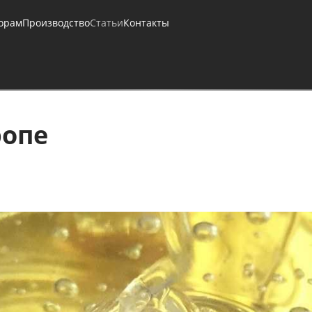
орам
Производство
Статьи
Контакты
ропе