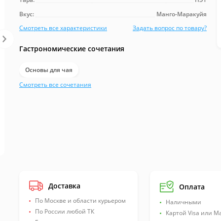
Вкус:
Манго-Маракуйя
Смотреть все характеристики
Задать вопрос по товару?
Артикул:
2022-02-М
Производитель:
МИКСЛАЙН ООО
Гастрономические сочетания
Сахар:
43
Основы для чая
Калорийность, ккал:
172
Смотреть все сочетания
Срок хранения, дней:
730
Доставка
Оплата
По Москве и области курьером
Наличными
По России любой ТК
Картой Visa или M