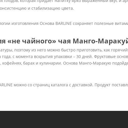
х плодов, которая придает напитку ярко выраженный вкус и ар
 консистенцию и стабилизацию цвета.
логии изготовления Основа BARLINE сохраняет полезные вита
я «не чайного» чая Манго-Мараку
атуры, поэтому из него можно быстро приготовить, как горячи
а года, с момента вскрытия упаковки – 30 дней. Фруктовые осн
 кофейнях, барах и кулинарии. Основа Манго-Маракую подойде
LINE можно со страниц каталога с доставкой. Продукт поставля