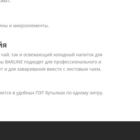
омат;
мины и микроэлементы.
йя
й чай, так и освежающий холодный напиток для
овы BARLINE подходят для профессионального и
т и для заваривания вместе с листовым чаем,
ется в удобных ПЭТ бутылках по одному литру.