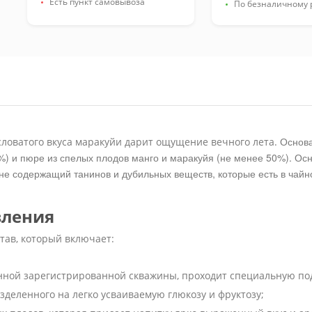
Есть пункт самовывоза
По безналичному 
Основа
исловатого вкуса маракуйи дарит ощущение вечного лета.
) и пюре из спелых плодов манго и маракуйя (не менее 50%). Осно
 не содержащий танинов и дубильных веществ, которые есть в чайн
вления
став, который включает:
енной зарегистрированной скважины, проходит специальную под
зделенного на легко усваиваемую глюкозу и фруктозу;