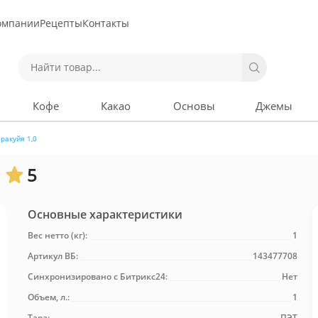
омпании
Рецепты
Контакты
Кофе
Какао
Основы
Джемы
ракуйя 1,0
5
Основные характеристики
Вес нетто (кг):
1
Артикул ВБ:
143477708
Синхронизировано с Битрикс24:
Нет
Объем, л.:
1
Тара:
ПЭТ