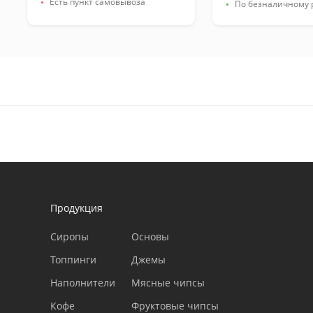
Есть пункт самовывоза
По безналичному 
Продукция
Сиропы
Основы
Топпинги
Джемы
Наполнители
Мясные чипсы
Кофе
Фруктовые чипсы