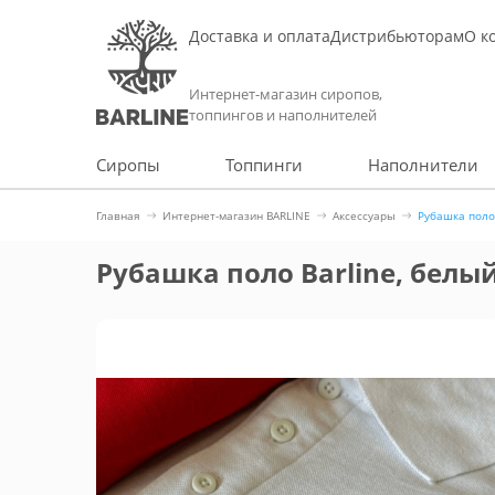
Доставка и оплата
Дистрибьюторам
О к
Интернет-магазин сиропов,
топпингов и наполнителей
Сиропы
Топпинги
Наполнители
Главная
Интернет-магазин BARLINE
Аксессуары
Рубашка поло 
Рубашка поло Barline, белый