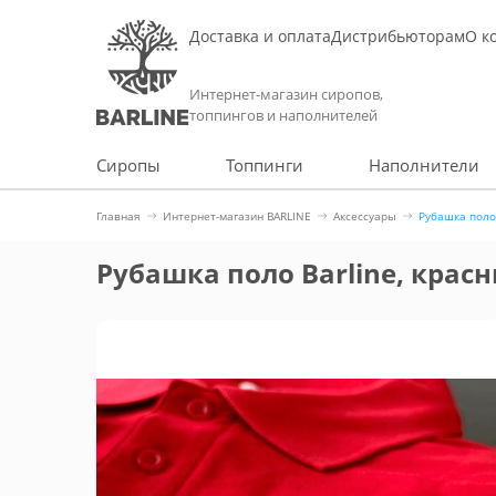
Доставка и оплата
Дистрибьюторам
О к
Интернет-магазин сиропов,
топпингов и наполнителей
Сиропы
Топпинги
Наполнители
Главная
Интернет-магазин BARLINE
Аксессуары
Рубашка поло 
Рубашка поло Barline, красн