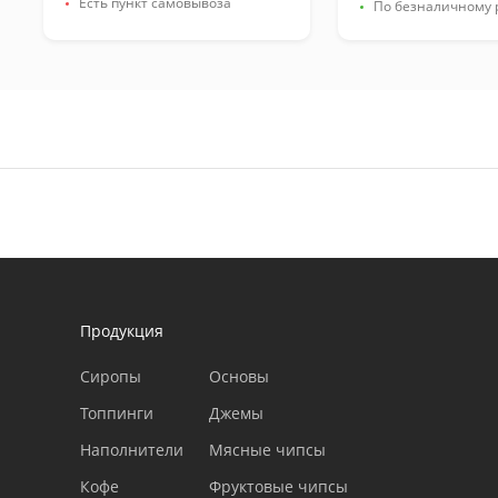
Есть пункт самовывоза
По безналичному 
Продукция
Сиропы
Основы
Топпинги
Джемы
Наполнители
Мясные чипсы
Кофе
Фруктовые чипсы