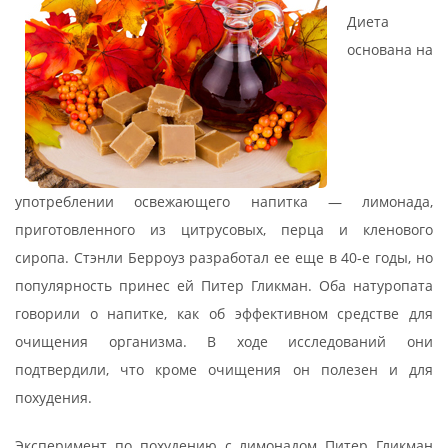
Диета
основана на
употреблении освежающего напитка — лимонада,
приготовленного из цитрусовых, перца и кленового
сиропа. Стэнли Берроуз разработал ее еще в 40-е годы, но
популярность принес ей Питер Гликман. Оба натуропата
говорили о напитке, как об эффективном средстве для
очищения организма. В ходе исследований они
подтвердили, что кроме очищения он полезен и для
похудения.
Эксперимент по похудению с лимонадом Питер Гликман