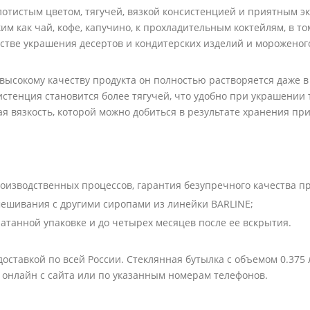
тистым цветом, тягучей, вязкой консистенцией и приятным эк
ким как чай, кофе, капучино, к прохладительным коктейлям, в т
естве украшения десертов и кондитерских изделий и мороженог
высокому качеству продукта он полностью растворяется даже в 
нсистенция становится более тягучей, что удобно при украшени
я вязкость, которой можно добиться в результате хранения пр
изводственных процессов, гарантия безупречного качества пр
ешивания с другими сиропами из линейки BARLINE;
чатанной упаковке и до четырех месяцев после ее вскрытия.
ставкой по всей России. Стеклянная бутылка с объемом 0.375
 онлайн с сайта или по указанным номерам телефонов.