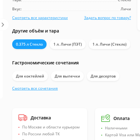
Вкус:
Личи
Смотреть все характеристики
Задать вопрос по товару?
Артикул:
2002-16-СМ
Сахар:
65
Другие объём и тара
Калорийность, ккал:
260
0.375 л Стекло
1 л. Личи (ПЭТ)
1 л. Личи (Стекло)
Срок хранения, дней:
730
Срок хранения после вскрытия, дней:
120
Гастрономические сочетания
Температура хранения:
от 0 до +22˚С
После вскрытия:
в сухом, прохладном месте
Для коктейлей
Для выпечки
Для десертов
Смотреть все сочетания
Для безалкогольных коктейлей
Для алкогольных коктейлей
Доставка
Оплата
Для молочных коктейлей
Для вафель
По Москве и области курьером
Наличными
По России любой ТК
Картой Visa или M
Для блинов
Для пирожных
Для торта