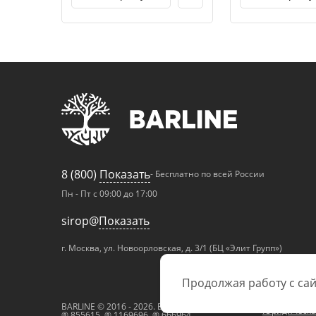
8 (800)
Показать
- Бесплатно по всей России
Пн - Пт с 09:00 до 17:00
sirop@
Показать
г. Москва, ул. Новоорловская, д. 3/1 (БЦ «Элит Групп»)
Продолжая работу с сай
BARLINE © 2016 - 2026. Все права защищены
Юридическа
® 855615, ® 1169696, ® 666964