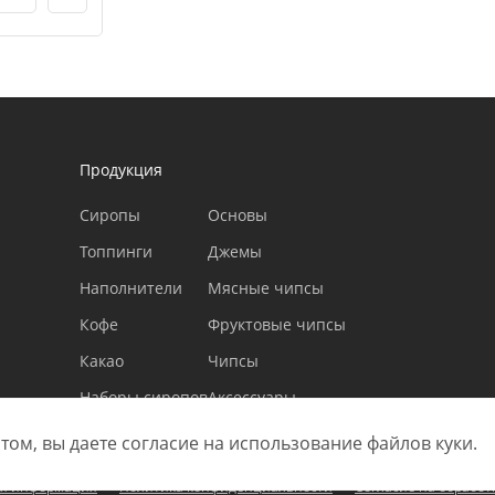
Продукция
Сиропы
Основы
Топпинги
Джемы
Наполнители
Мясные чипсы
Кофе
Фруктовые чипсы
Какао
Чипсы
Наборы сиропов
Аксессуары
том, вы даете согласие на использование файлов куки.
я информация
Политика конфиденциальности
Согласие на обработ