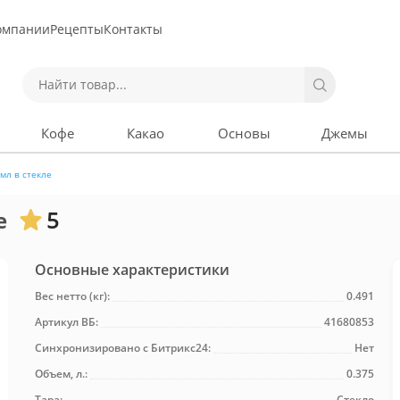
омпании
Рецепты
Контакты
Кофе
Какао
Основы
Джемы
 мл в стекле
е
5
Основные характеристики
Вес нетто (кг):
0.491
Артикул ВБ:
41680853
Синхронизировано с Битрикс24:
Нет
Объем, л.:
0.375
Тара:
Стекло