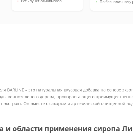
Есть пункт самовывоза
По безналичному 
Для мороженого
Для пропитки
Для бисквитов
Для коржей
Для тортов
Для напитков
Для газировки
Для сифона
Для лимонада
Для чая
Сиропы оптом
Фруктовые
Ягодные
еля BARLINE – это натуральная вкусовая добавка на основе экзо
оды вечнозеленого дерева, произрастающего преимущественно
т экстракт. Он вместе с сахаром и артезианской очищенной во
а и области применения сиропа Л