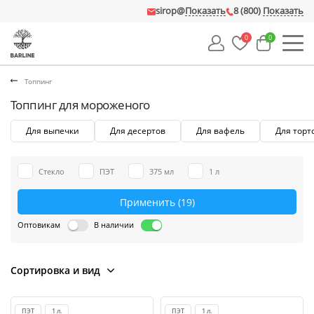
sirop@
Показать
8 (800)
Показать
0
0
Топпинг
Топпинг для мороженого
Для выпечки
Для десертов
Для вафель
Для торт
Стекло
ПЭТ
375 мл
1 л
Применить
(19)
Оптовикам
В наличии
Сортировка и вид
ПЭТ
1 л.
ПЭТ
1 л.