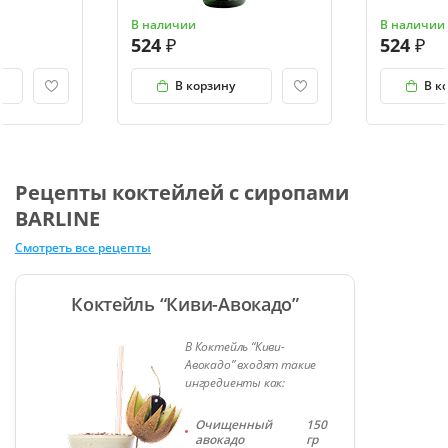
В наличии
В наличии
524
524
В корзину
В к
Рецепты коктейлей с сиропами
BARLINE
Смотреть все рецепты
Коктейль “Киви-Авокадо”
В Коктейль “Киви-
Авокадо” входят такие
ингредиенты как:
Очищенный
150
авокадо
гр