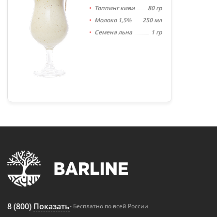
Топпинг киви
80 гр
Молоко 1,5%
250 мл
Семена льна
1 гр
8 (800)
Показать
- Бесплатно по всей России