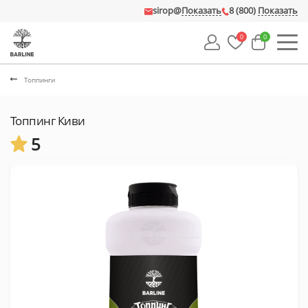
sirop@
Показать
8 (800)
Показать
0
0
Топпинги
Топпинг Киви
5