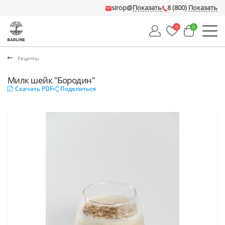
sirop@
Показать
8 (800)
Показать
0
0
Рецепты
Милк шейк "Бородин"
Скачать PDF
Поделиться