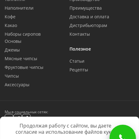
Наполнители
Преимущества
Кофе
Доставка и оплата
Какао
Дистрибьюторам
Наборы сиропов
Контакты
Основы
Полезное
Джемы
Мясные чипсы
Статьи
Фруктовые чипсы
Рецепты
Чипсы
Аксессуары
Мы в социальных сетях:
Продолжая работу с сайтом, вы даете
BARLINE © 2016 - 2026. Все права защищены
® 855615, ® 1169696, ® 666964
согласие на использование файлов куки.