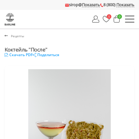
sirop@
Показать
8 (800)
Показать
0
0
Рецепты
Коктейль "После"
Скачать PDF
Поделиться