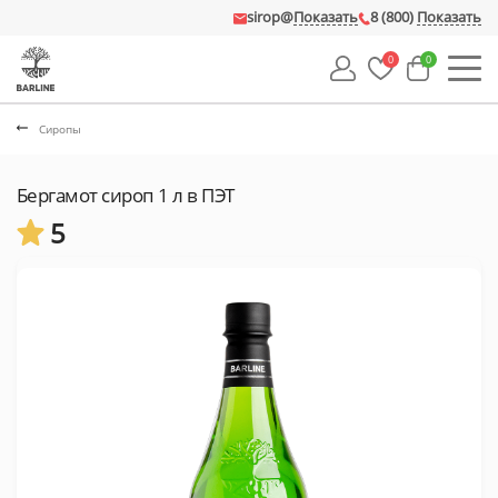
sirop@
Показать
8 (800)
Показать
0
0
Сиропы
Бергамот сироп 1 л в ПЭТ
5