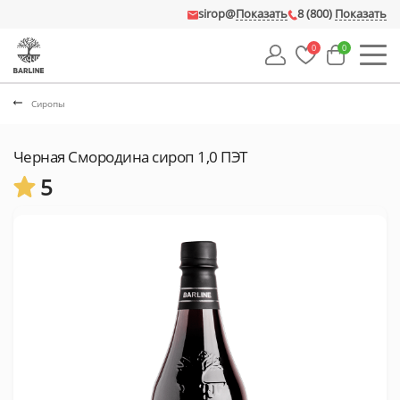
sirop@
Показать
8 (800)
Показать
0
0
Сиропы
Черная Смородина сироп 1,0 ПЭТ
5