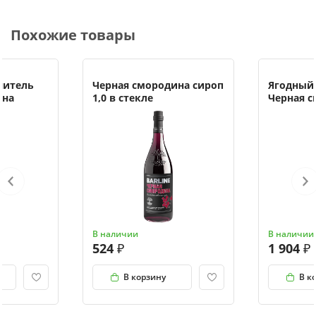
Похожие товары
нитель
Черная смородина сироп
Ягодный
ина
1,0 в стекле
Черная 
В наличии
В наличии
524
1 904
В корзину
В к