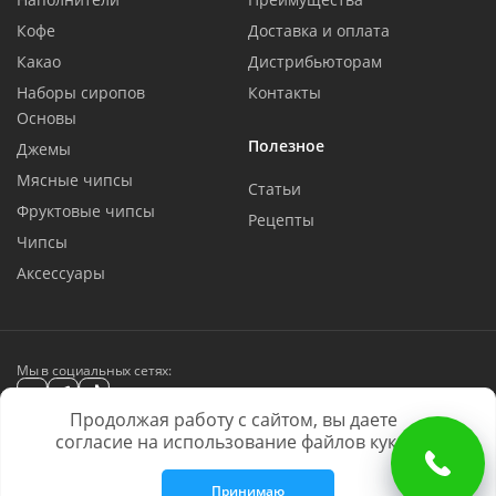
Кофе
Доставка и оплата
Какао
Дистрибьюторам
Наборы сиропов
Контакты
Основы
Полезное
Джемы
Мясные чипсы
Статьи
Фруктовые чипсы
Рецепты
Чипсы
Аксессуары
Мы в социальных сетях:
Продолжая работу с сайтом, вы даете
BARLINE © 2016 - 2026. Все права защищены
® 855615, ® 1169696, ® 666964
согласие на использование файлов куки.
Юридическая информация
Политика конфиденциальности
Принимаю