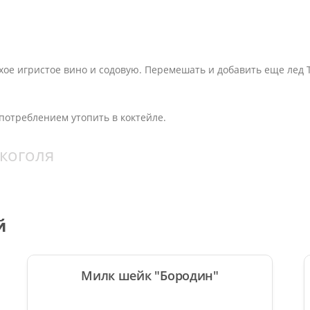
сухое игристое вино и содовую. Перемешать и добавить еще лед 
 употреблением утопить в коктейле.
лкоголя
й
Милк шейк "Бородин"