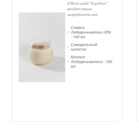
В Милк шейк "Бородин"
входят такие
ингредиенты как:
Сливки
Лебедяньмолоко 20%
- 140 мл
Самодельный
напиток
Молоко
Лебедяньмолоко - 100
мл