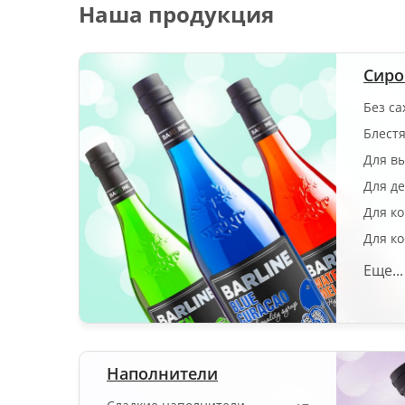
Наша продукция
Сир
Без са
Блест
Для в
Для д
Для к
Для к
Еще...
Наполнители