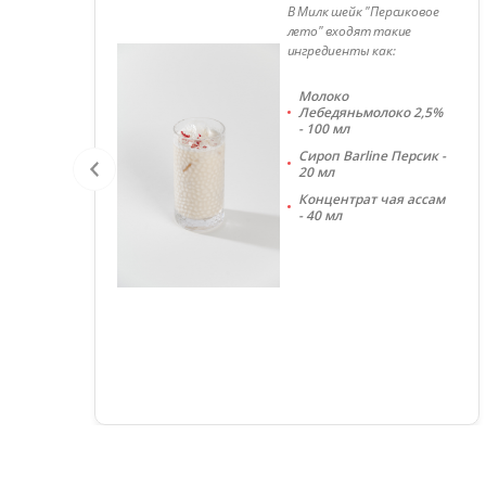
В Милк шейк "Персиковое
лето" входят такие
ингредиенты как:
Молоко
Лебедяньмолоко 2,5%
- 100 мл
Сироп Barline Персик -
л
20 мл
Концентрат чая ассам
- 40 мл
2-