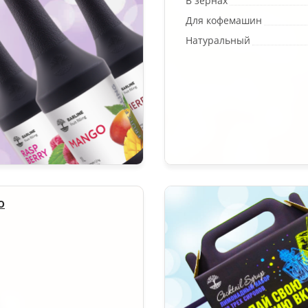
В зёрнах
Для кофемашин
Натуральный
о