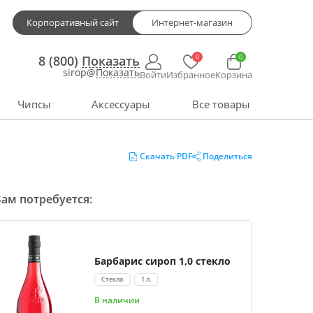
Корпоративный сайт
Интернет-магазин
0
0
8 (800)
Показать
sirop@
Показать
Войти
Избранное
Корзина
Чипсы
Аксессуары
Все товары
Скачать PDF
Поделиться
ам потребуется:
Барбарис сироп 1,0 стекло
Стекло
1 л.
В наличии