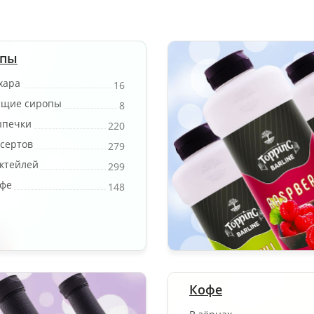
опы
хара
16
ящие сиропы
8
ыпечки
220
есертов
279
октейлей
299
офе
148
Кофе