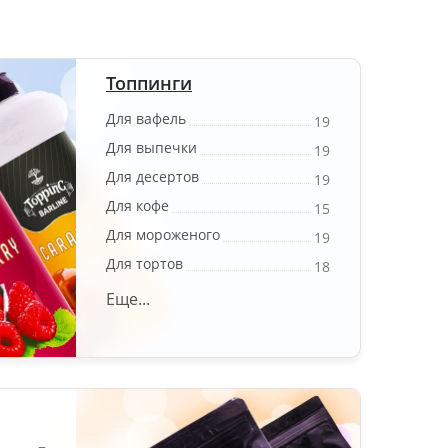
Топпинги
Для вафель
19
Для выпечки
19
Для десертов
19
Для кофе
15
Для мороженого
19
Для тортов
18
Еще...