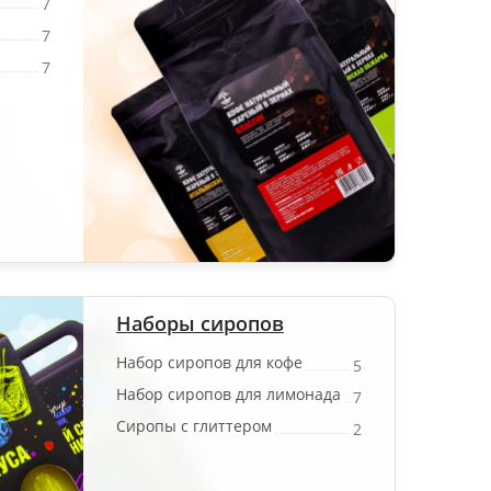
7
7
7
Наборы сиропов
Набор сиропов для кофе
5
Набор сиропов для лимонада
7
Сиропы с глиттером
2