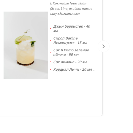
В Коктейль Грин Лайн
(Green Line) входят такие
ингредиенты как:
Джин барристер - 40
мл
Сироп Barline
Лемонграсс - 15 мл
Сок Il Primo зеленое
яблоко - 50 мл
Сок лимона - 20 мл
Кордиал Личи - 20 мл