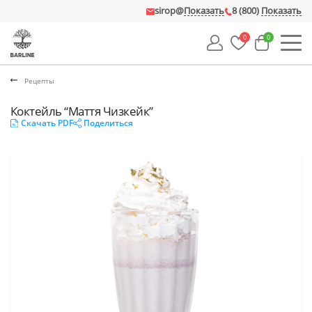
sirop@
Показать
8 (800)
Показать
0
0
Рецепты
Коктейль “Маття Чизкейк”
Скачать PDF
Поделиться