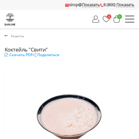
sirop@
Показать
8 (800)
Показать
0
0
Рецепты
Коктейль "Свити"
Скачать PDF
Поделиться