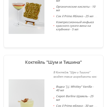
мл
Органические кислоты - 10
мл
Сок il Primo Яблоко - 25 мл
Компрессионный инфьюз
красного сухого вина на
клубнике - 5 мл
Коктейль "Шум и Тишина"
В Коктейль "Шум и Тишина"
входят такие ингредиенты как:
Водка "J.J. Whitley" Vanilla -
40 мл
Сироп Barline Щавель - 25
мл
Сок il Primo яблоко - 30 мл