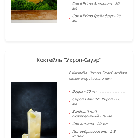
Сок il Primo Апельсин - 20
мл
Сок il Primo Грейпфрут - 20
мл
Коктейль "Укроп-Сауэр"
В Коктейль "Укроп-Сауэр" входят
такие ингредиенты как:
Водка - 50 мл
Сироп BARLINE Укроп - 20
мл
Зелёный чай
охлажденный - 70 мл
Сок лимона - 20 мл
Пенообразователь - 2-3
капли