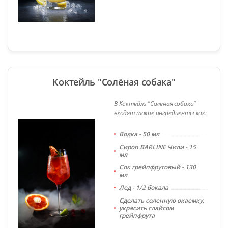
Коктейль "Солёная собака"
В Коктейль "Солёная собака"
входят такие ингредиенты как:
Водка - 50 мл
Сироп BARLINE Чили - 15
мл
Сок грейпфрутовый - 130
мл
Лед - 1/2 бокала
Сделать соленную окаемку,
украсить слайсом
грейпфрута