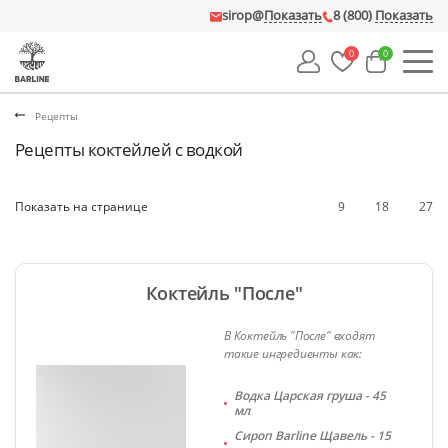
sirop@
Показать
8 (800)
Показать
0
0
Рецепты
Рецепты коктейлей с водкой
Показать на странице
9
18
27
Коктейль "После"
В Коктейль "После" входят
такие ингредиенты как:
Водка Царская груша - 45
мл
Сироп Barline Щавель - 15