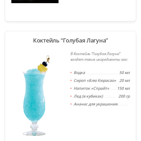
Коктейль “Голубая Лагуна”
В Коктейль “Голубая Лагуна”
входят такие ингредиенты как:
Водка
50 мл
Сироп «Блю Кюрасао»
20 мл
Напиток «Спрайт»
150 мл
Лед (в кубиках)
200 гр
Ананас для украшения.