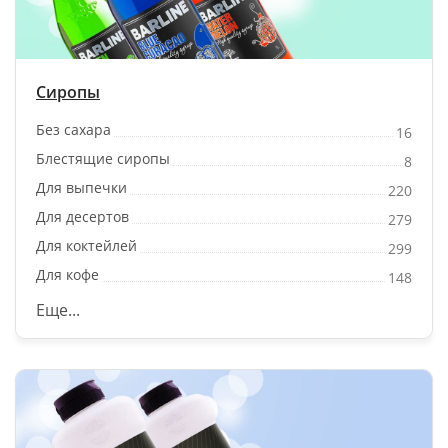
Сиропы
Без сахара
16
Блестящие сиропы
8
Для выпечки
220
Для десертов
279
Для коктейлей
299
Для кофе
148
Еще...