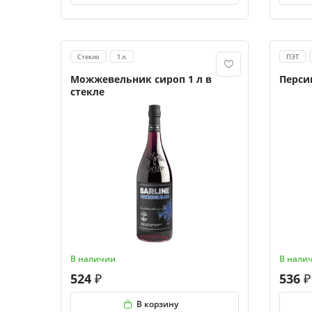
Стекло
1 л.
ПЭТ
Можжевельник сироп 1 л в
Персик
стекле
В наличии
В нали
524
536
В корзину