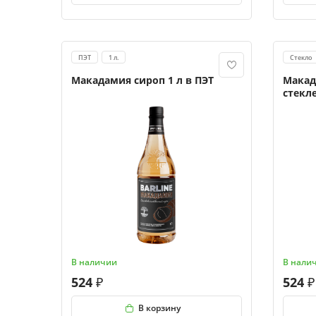
ПЭТ
1 л.
Стекло
Макадамия сироп 1 л в ПЭТ
Макад
стекл
В наличии
В нали
524
524
В корзину