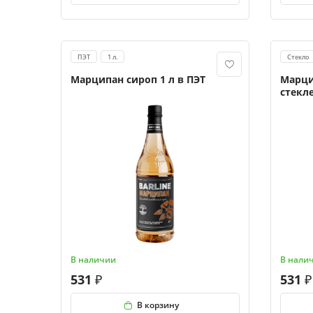
ПЭТ
1 л.
Стекло
Марципан сироп 1 л в ПЭТ
Марци
стекл
В наличии
В нали
531
531
В корзину