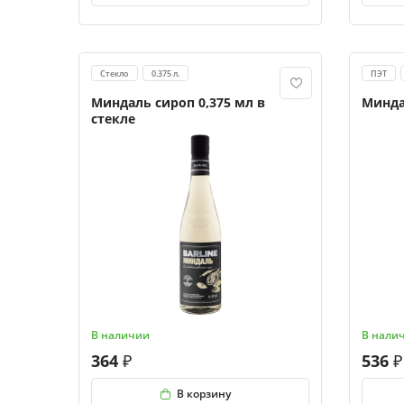
Стекло
0.375 л.
ПЭТ
Миндаль сироп 0,375 мл в
Минда
стекле
В наличии
В нали
364
536
В корзину