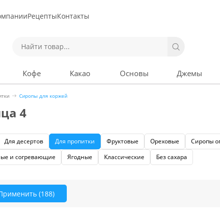
омпании
Рецепты
Контакты
Кофе
Какао
Основы
Джемы
итки
Сиропы для коржей
ца 4
Для десертов
Для пропитки
Фруктовые
Ореховые
Сиропы о
ые и согревающие
Ягодные
Классические
Без сахара
Применить
(188)