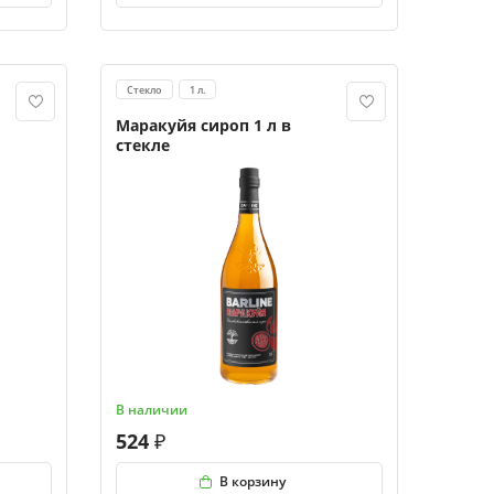
Стекло
1 л.
Маракуйя сироп 1 л в
стекле
В наличии
524
В корзину