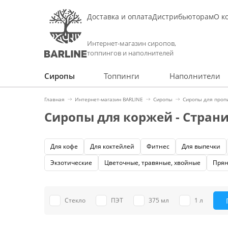
Доставка и оплата
Дистрибьюторам
О к
Интернет-магазин сиропов,
топпингов и наполнителей
Сиропы
Топпинги
Наполнители
Главная
Интернет-магазин BARLINE
Сиропы
Сиропы для проп
Сиропы для коржей - Страни
Для кофе
Для коктейлей
Фитнес
Для выпечки
Экзотические
Цветочные, травяные, хвойные
Прян
Стекло
ПЭТ
375 мл
1 л