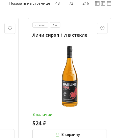
Показать на странице
48
72
216
Стекло
1 л.
Личи сироп 1 л в стекле
В наличии
524
В корзину