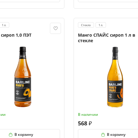
1 л.
Стекло
1 л.
 сироп 1,0 ПЭТ
Манго СПАЙС сироп 1 л в
стекле
чии
В наличии
568
В корзину
В корзину