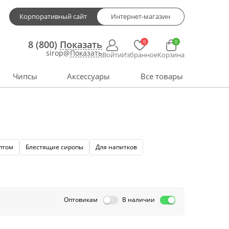
Корпоративный сайт
Интернет-магазин
0
0
8 (800)
Показать
sirop@
Показать
Войти
Избранное
Корзина
Чипсы
Аксессуары
Все товары
птом
Блестящие сиропы
Для напитков
Оптовикам
В наличии