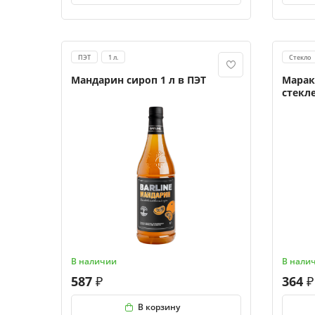
ПЭТ
1 л.
Стекло
Мандарин сироп 1 л в ПЭТ
Марак
стекл
В наличии
В нали
587
364
В корзину