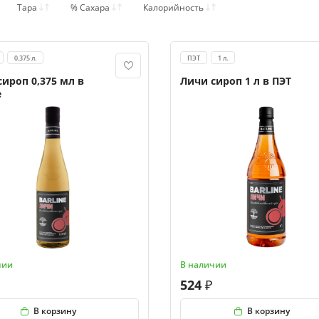
Тара
% Сахара
Калорийность
0.375 л.
ПЭТ
1 л.
сироп 0,375 мл в
Личи сироп 1 л в ПЭТ
е
чии
В наличии
524
В корзину
В корзину