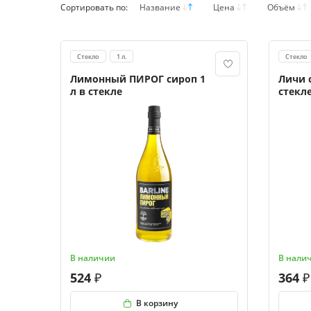
Сортировать по:
Название
Цена
Объём
Стекло
1 л.
Стекло
Лимонный ПИРОГ сироп 1
Личи 
л в стекле
стекл
В наличии
В нали
524
364
В корзину