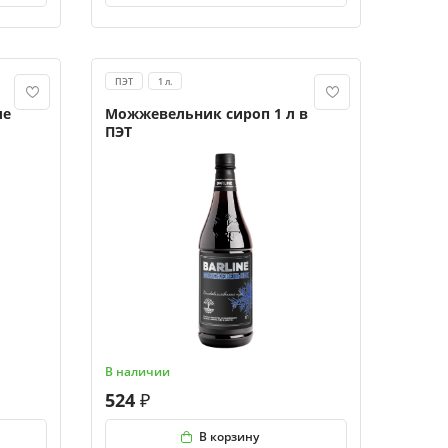
ПЭТ
1 л.
ле
Можжевельник сироп 1 л в
ПЭТ
В наличии
524
В корзину